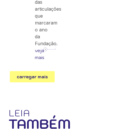
das
articulações
que
marcaram
o ano
da
Fundação.
veja
mais
carregar mais
LEIA
TAMBÉM