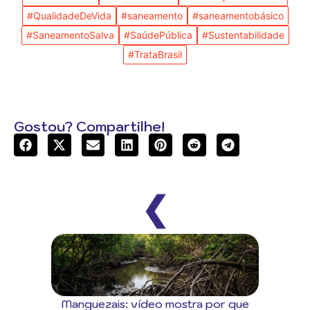
#QualidadeDeVida
#saneamento
#saneamentobásico
#SaneamentoSalva
#SaúdePública
#Sustentabilidade
#TrataBrasil
Gostou? Compartilhe!
❮
Manguezais: vídeo mostra por que