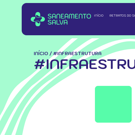
INÍCIO
RETRATOS DO 
INÍCIO
/
#INFRAESTRUTURA
#INFRAESTR