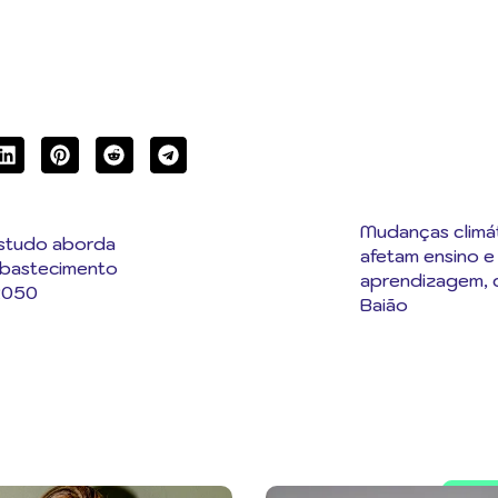
Mudanças climát
 estudo aborda
afetam ensino e
abastecimento
aprendizagem, 
2050
Baião