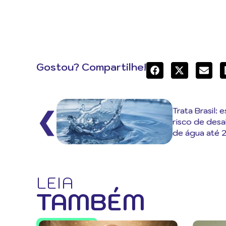
Gostou? Compartilhe!
Trata Brasil:
❮
risco de des
de água até 
LEIA
TAMBÉM