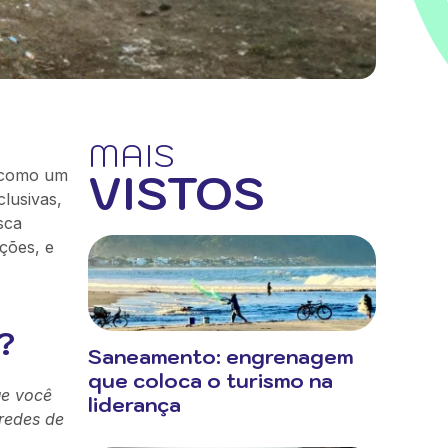
MAIS
VISTOS
l como um
clusivas,
sca
ções, e
?
Saneamento: engrenagem
que coloca o turismo na
ue você
liderança
redes de