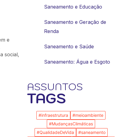
Saneamento e Educação
Saneamento e Geração de
Renda
em e
Saneamento e Saúde
,
a social,
Saneamento: Água e Esgoto
ASSUNTOS
TAGS
#infraestrutura
#meioambiente
#MudançasClimáticas
#QualidadeDeVida
#saneamento