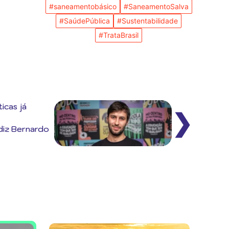
#saneamentobásico
#SaneamentoSalva
#SaúdePública
#Sustentabilidade
#TrataBrasil
icas já
❯
diz Bernardo