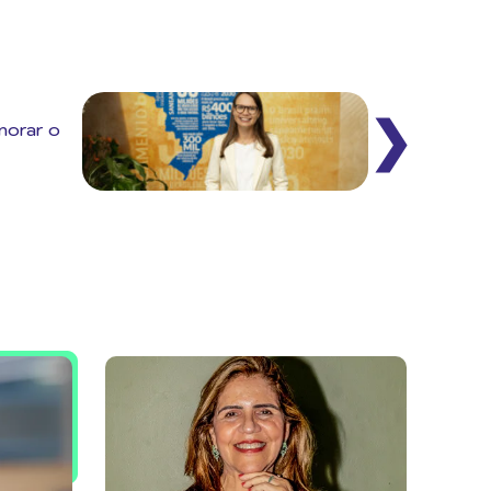
❯
norar o