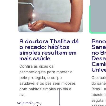
A doutora Thalita dá
Pano
o recado: hábitos
Sane
simples resultam em
no Br
mais saúde
Desaf
Cami
Confira as dicas da
Univ
dermatologista para manter a
pele protegida, o corpo
O estud
saudável e os pés sem micoses
do sane
com hábitos simples no dia a
Brasil,
dia.
abastec
esgotam
veja mais