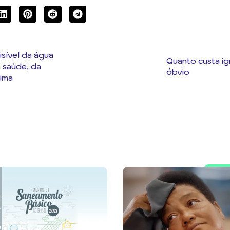
isível da água
Quanto custa ig
 saúde, da
óbvio
lima