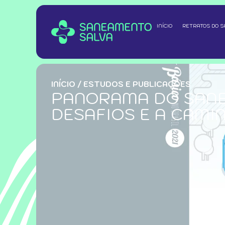
INÍCIO
RETRATOS DO 
INÍCIO
/
ESTUDOS E PUBLICAÇÕES
PANORAMA DO SANE
DESAFIOS E A CAMI