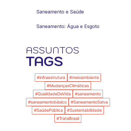
Saneamento e Saúde
Saneamento: Água e Esgoto
ASSUNTOS
TAGS
#infraestrutura
#meioambiente
#MudançasClimáticas
#QualidadeDeVida
#saneamento
#saneamentobásico
#SaneamentoSalva
#SaúdePública
#Sustentabilidade
#TrataBrasil