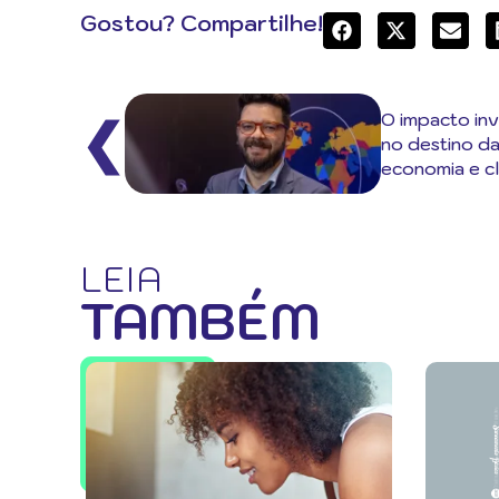
Gostou? Compartilhe!
O impacto inv
❮
no destino da
economia e c
LEIA
TAMBÉM