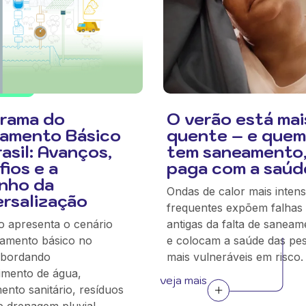
rama do
O verão está mai
amento Básico
quente – e quem
asil: Avanços,
tem saneamento
ios e a
paga com a saúd
nho da
Ondas de calor mais intens
ersalização
frequentes expõem falhas
o apresenta o cenário
antigas da falta de saneam
amento básico no
e colocam a saúde das pe
 abordando
mais vulneráveis em risco.
imento de água,
veja mais
ento sanitário, resíduos