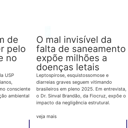
m de
O mal invisível da
r pelo
falta de saneamento
e no
expõe milhões a
doenças letais
da USP
Leptospirose, esquistossomose e
ianos,
diarreias graves seguem vitimando
umo consciente
brasileiros em pleno 2025. Em entrevista,
ção ambiental
o Dr. Sinval Brandão, da Fiocruz, expõe o
impacto da negligência estrutural.
veja mais