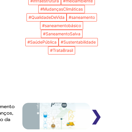
#infraestrutura
#meioambiente
#MudançasClimáticas
#QualidadeDeVida
#saneamento
#saneamentobásico
#SaneamentoSalva
#SaúdePública
#Sustentabilidade
#TrataBrasil
amento
❯
anços,
ho da