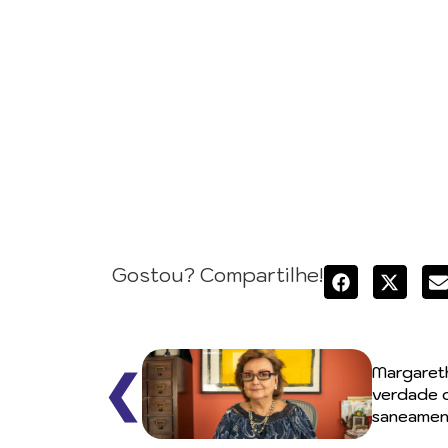
Gostou? Compartilhe!
Margareth
❮
verdade d
saneamen