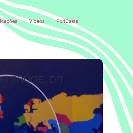
licações
Vídeos
PodCasts
DA SAÚDE, DA