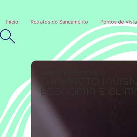
Início
Retratos do Saneamento
Pontos de Vista
INÍCIO
/
PONTOS DE VISTA
O IMPACTO INVISÍ
ECONOMIA E CLIM