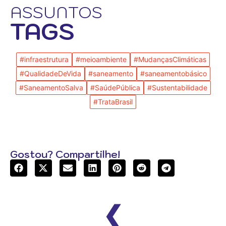
ASSUNTOS
TAGS
#infraestrutura
#meioambiente
#MudançasClimáticas
#QualidadeDeVida
#saneamento
#saneamentobásico
#SaneamentoSalva
#SaúdePública
#Sustentabilidade
#TrataBrasil
Gostou? Compartilhe!
❮