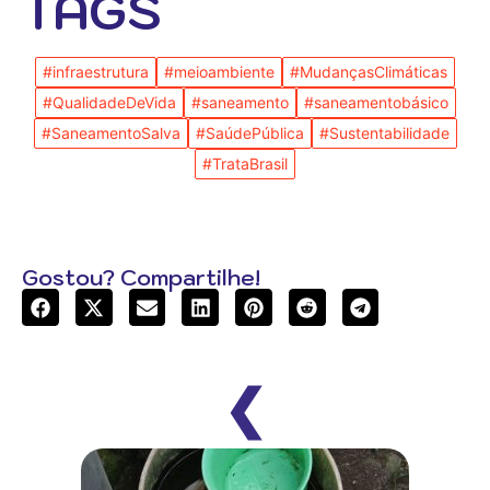
TAGS
#infraestrutura
#meioambiente
#MudançasClimáticas
#QualidadeDeVida
#saneamento
#saneamentobásico
#SaneamentoSalva
#SaúdePública
#Sustentabilidade
#TrataBrasil
Gostou? Compartilhe!
❮