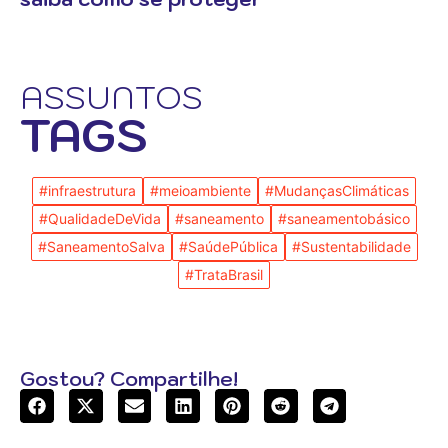
ASSUNTOS
TAGS
#infraestrutura
#meioambiente
#MudançasClimáticas
#QualidadeDeVida
#saneamento
#saneamentobásico
#SaneamentoSalva
#SaúdePública
#Sustentabilidade
#TrataBrasil
Gostou? Compartilhe!