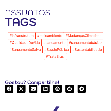
ASSUNTOS
TAGS
#infraestrutura
#meioambiente
#MudançasClimáticas
#QualidadeDeVida
#saneamento
#saneamentobásico
#SaneamentoSalva
#SaúdePública
#Sustentabilidade
#TrataBrasil
Gostou? Compartilhe!