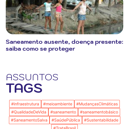
Saneamento ausente, doença presente:
saiba como se proteger
ASSUNTOS
TAGS
#infraestrutura
#meioambiente
#MudançasClimáticas
#QualidadeDeVida
#saneamento
#saneamentobásico
#SaneamentoSalva
#SaúdePública
#Sustentabilidade
#TrataBrasil