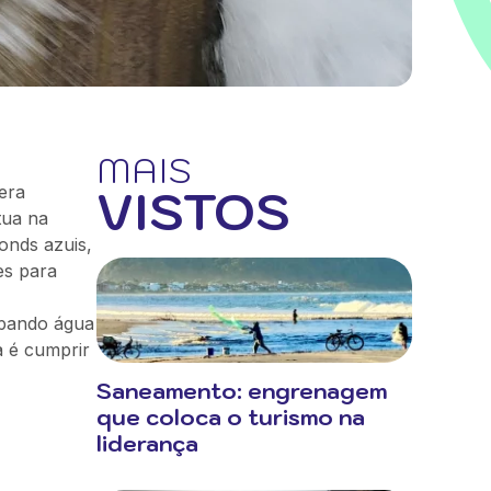
MAIS
VISTOS
era
tua na
onds azuis,
es para
upando água
a é cumprir
Saneamento: engrenagem
que coloca o turismo na
liderança