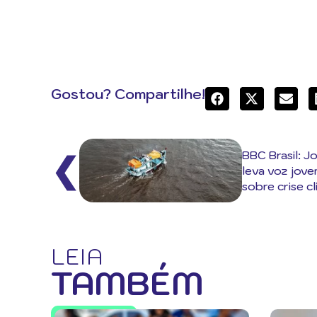
Gostou? Compartilhe!
BBC Brasil: J
❮
leva voz jov
sobre crise cl
LEIA
TAMBÉM