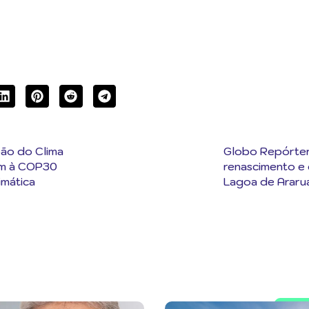
oão do Clima
Globo Repórter
em à COP30
renascimento e 
imática
Lagoa de Arar