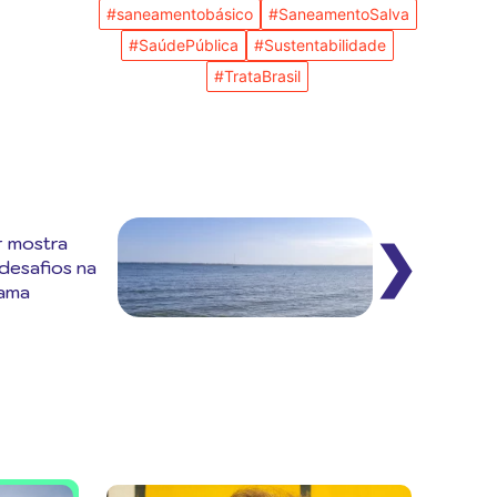
#saneamentobásico
#SaneamentoSalva
#SaúdePública
#Sustentabilidade
#TrataBrasil
 mostra
❯
desafios na
uama