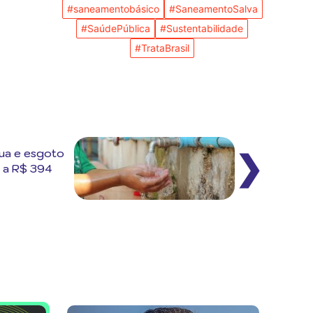
#saneamentobásico
#SaneamentoSalva
#SaúdePública
#Sustentabilidade
#TrataBrasil
gua e esgoto
❯
1 a R$ 394