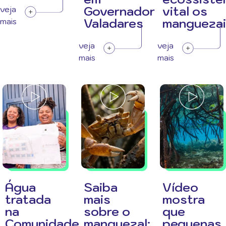
Governador
vital os
veja
Valadares
manguezai
mais
veja
veja
mais
mais
Água
Saiba
Vídeo
tratada
mais
mostra
na
sobre o
que
Comunidade
manguezal:
pequenas