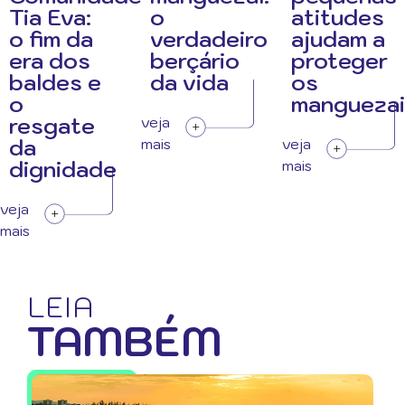
Tia Eva:
o
atitudes
o fim da
verdadeiro
ajudam a
era dos
berçário
proteger
baldes e
da vida
os
o
manguezai
resgate
veja
da
mais
veja
dignidade
mais
veja
mais
LEIA
TAMBÉM