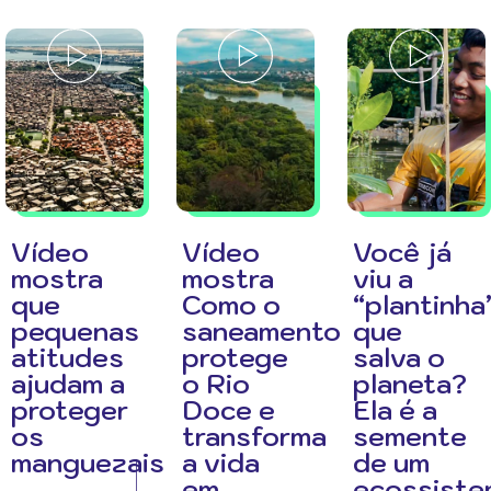
Vídeo
Vídeo
Você já
mostra
mostra
viu a
que
Como o
“plantinha
pequenas
saneamento
que
atitudes
protege
salva o
ajudam a
o Rio
planeta?
proteger
Doce e
Ela é a
os
transforma
semente
manguezais
a vida
de um
em
ecossiste