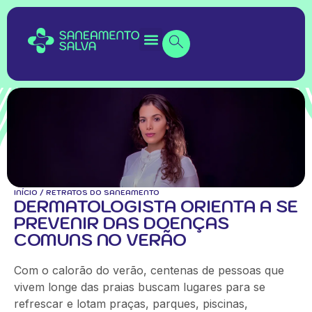
INÍCIO
/
RETRATOS DO SANEAMENTO
DERMATOLOGISTA ORIENTA A SE
PREVENIR DAS DOENÇAS
COMUNS NO VERÃO
Com o calorão do verão, centenas de pessoas que
vivem longe das praias buscam lugares para se
refrescar e lotam praças, parques, piscinas,