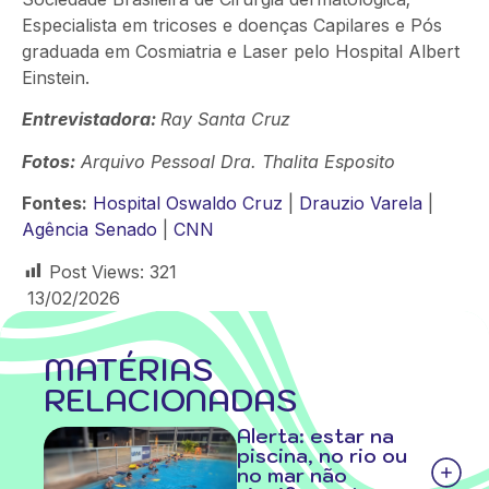
Especialista em tricoses e doenças Capilares e Pós
graduada em Cosmiatria e Laser pelo Hospital Albert
Einstein.
Entrevistadora:
Ray Santa Cruz
Fotos:
Arquivo Pessoal Dra. Thalita Esposito
Fontes:
Hospital Oswaldo Cruz
|
Drauzio Varela
|
Agência Senado
|
CNN
Post Views:
321
13/02/2026
MATÉRIAS
RELACIONADAS
Alerta: estar na
piscina, no rio ou
no mar não