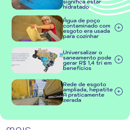
significa estar
hidratado
Água de poço
contaminado com
esgoto era usada
para cozinhar
Universalizar o
saneamento pode
gerar R$ 1,4 tri em
benefícios
Rede de esgoto
ampliada, hepatite
A praticamente
zerada