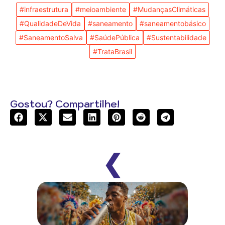
#infraestrutura
#meioambiente
#MudançasClimáticas
#QualidadeDeVida
#saneamento
#saneamentobásico
#SaneamentoSalva
#SaúdePública
#Sustentabilidade
#TrataBrasil
Gostou? Compartilhe!
❮