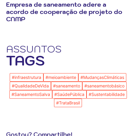
Empresa de saneamento adere a
acordo de cooperação de projeto do
CNMP
ASSUNTOS
TAGS
#infraestrutura
#meioambiente
#MudançasClimáticas
#QualidadeDeVida
#saneamento
#saneamentobásico
#SaneamentoSalva
#SaúdePública
#Sustentabilidade
#TrataBrasil
Gostou? Compartilhe!