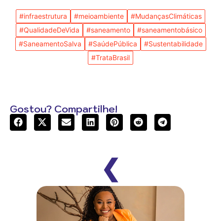
#infraestrutura
#meioambiente
#MudançasClimáticas
#QualidadeDeVida
#saneamento
#saneamentobásico
#SaneamentoSalva
#SaúdePública
#Sustentabilidade
#TrataBrasil
Gostou? Compartilhe!
❮