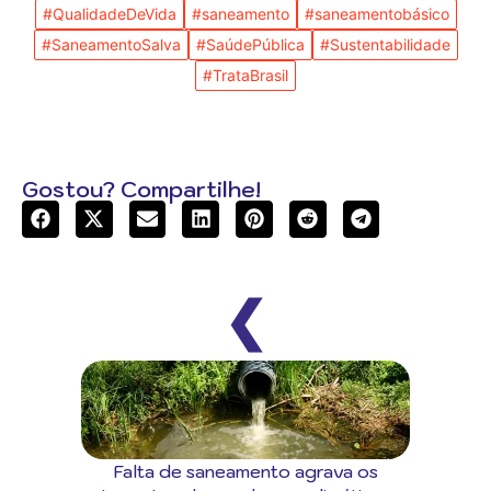
#QualidadeDeVida
#saneamento
#saneamentobásico
#SaneamentoSalva
#SaúdePública
#Sustentabilidade
#TrataBrasil
Gostou? Compartilhe!
❮
Falta de saneamento agrava os