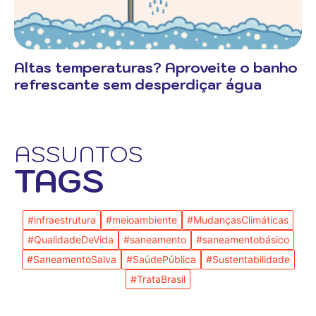
Altas temperaturas? Aproveite o banho
refrescante sem desperdiçar água
ASSUNTOS
TAGS
#infraestrutura
#meioambiente
#MudançasClimáticas
#QualidadeDeVida
#saneamento
#saneamentobásico
#SaneamentoSalva
#SaúdePública
#Sustentabilidade
#TrataBrasil