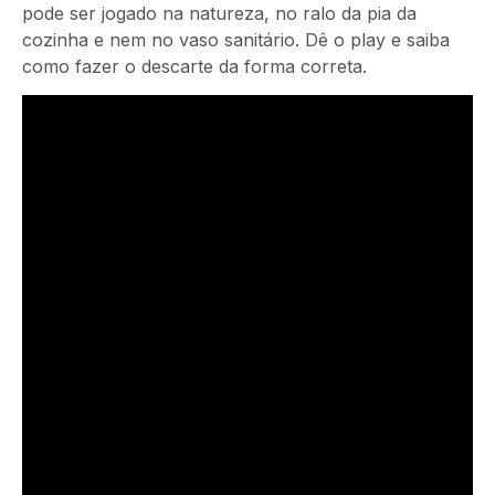
pode ser jogado na natureza, no ralo da pia da
cozinha e nem no vaso sanitário. Dê o play e saiba
como fazer o descarte da forma correta.