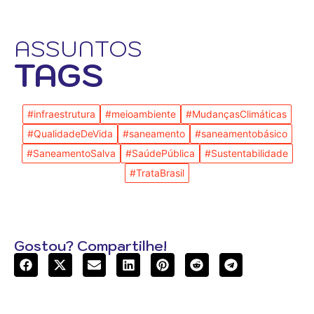
ASSUNTOS
TAGS
#infraestrutura
#meioambiente
#MudançasClimáticas
#QualidadeDeVida
#saneamento
#saneamentobásico
#SaneamentoSalva
#SaúdePública
#Sustentabilidade
#TrataBrasil
Gostou? Compartilhe!