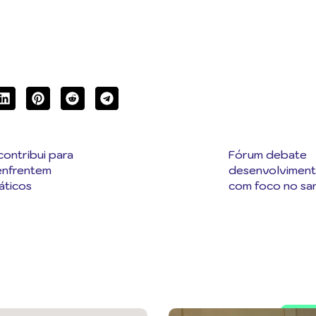
ontribui para
Fórum debate
enfrentem
desenvolviment
áticos
com foco no s