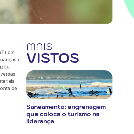
MAIS
VISTOS
SST) em
rianças e
lizou
nversas
eriais
conta de
Saneamento: engrenagem
que coloca o turismo na
liderança