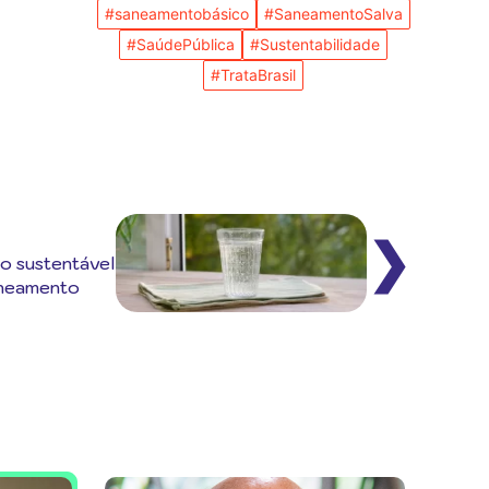
#saneamentobásico
#SaneamentoSalva
#SaúdePública
#Sustentabilidade
#TrataBrasil
❯
o sustentável
aneamento