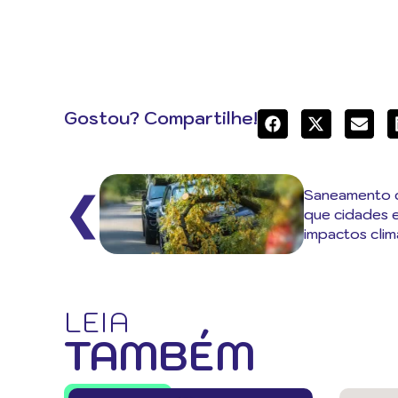
Gostou? Compartilhe!
Saneamento c
❮
que cidades 
impactos clim
LEIA
TAMBÉM