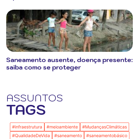
Saneamento ausente, doença presente:
saiba como se proteger
ASSUNTOS
TAGS
#infraestrutura
#meioambiente
#MudançasClimáticas
#QualidadeDeVida
#saneamento
#saneamentobásico