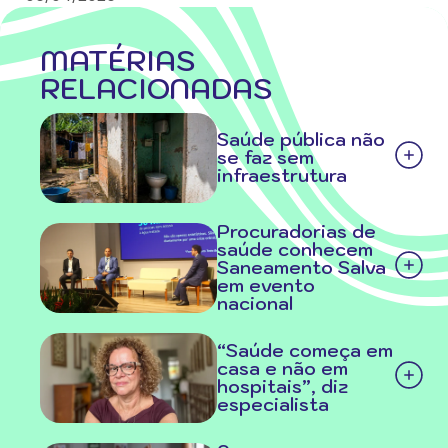
MATÉRIAS
RELACIONADAS
Saúde pública não
se faz sem
infraestrutura
Procuradorias de
saúde conhecem
Saneamento Salva
em evento
nacional
“Saúde começa em
casa e não em
hospitais”, diz
especialista