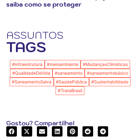
saiba como se proteger
ASSUNTOS
TAGS
#infraestrutura
#meioambiente
#MudançasClimáticas
#QualidadeDeVida
#saneamento
#saneamentobásico
#SaneamentoSalva
#SaúdePública
#Sustentabilidade
#TrataBrasil
Gostou? Compartilhe!