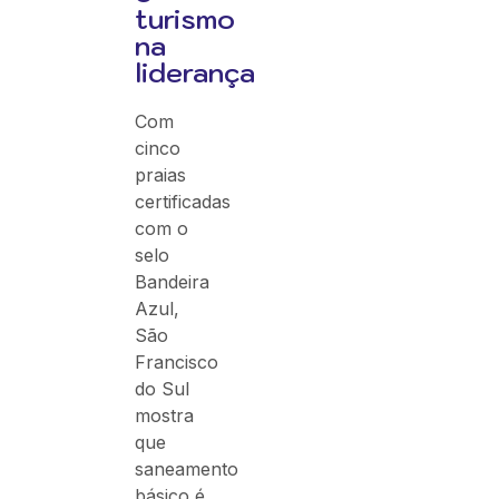
turismo
na
liderança
Com
cinco
praias
certificadas
com o
selo
Bandeira
Azul,
São
Francisco
do Sul
mostra
que
saneamento
básico é