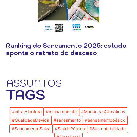
Ranking do Saneamento 2025: estudo
aponta o retrato do descaso
ASSUNTOS
TAGS
#infraestrutura
#meioambiente
#MudançasClimáticas
#QualidadeDeVida
#saneamento
#saneamentobásico
#SaneamentoSalva
#SaúdePública
#Sustentabilidade