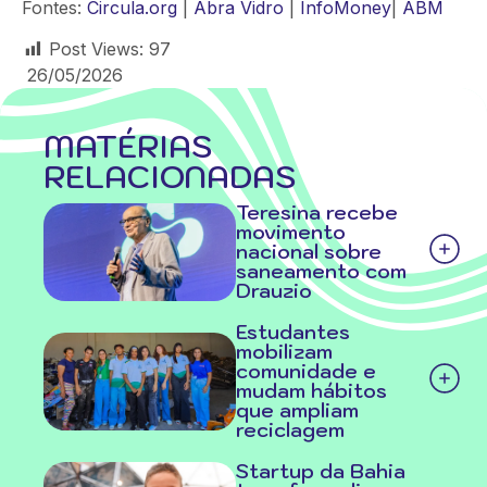
Fontes:
Circula.org
|
Abra Vidro
|
InfoMoney
|
ABM
Post Views:
97
26/05/2026
MATÉRIAS
RELACIONADAS
Teresina recebe
movimento
nacional sobre
saneamento com
Drauzio
Estudantes
mobilizam
comunidade e
mudam hábitos
que ampliam
reciclagem
Startup da Bahia