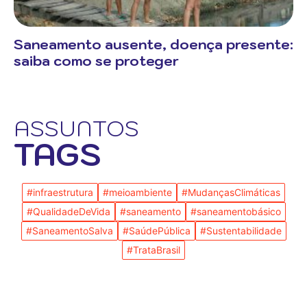
Saneamento ausente, doença presente:
saiba como se proteger
ASSUNTOS
TAGS
#infraestrutura
#meioambiente
#MudançasClimáticas
#QualidadeDeVida
#saneamento
#saneamentobásico
#SaneamentoSalva
#SaúdePública
#Sustentabilidade
#TrataBrasil