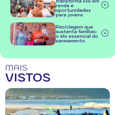
transforma lixo em
renda e
oportunidades
para jovens
Reciclagem que
sustenta famílias:
o elo essencial do
saneamento
MAIS
VISTOS