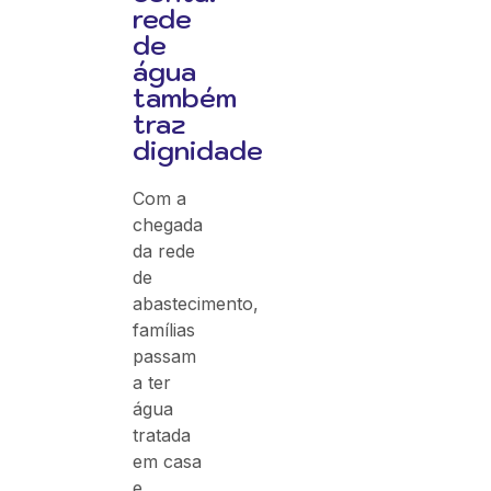
rede
de
água
também
traz
dignidade
Com a
chegada
da rede
de
abastecimento,
famílias
passam
a ter
água
tratada
em casa
e