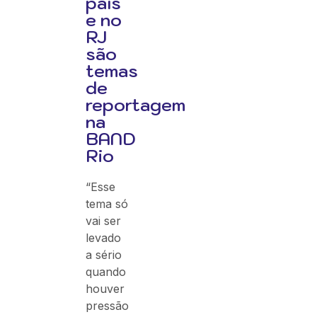
país
e no
RJ
são
temas
de
reportagem
na
BAND
Rio
“Esse
tema só
vai ser
levado
a sério
quando
houver
pressão