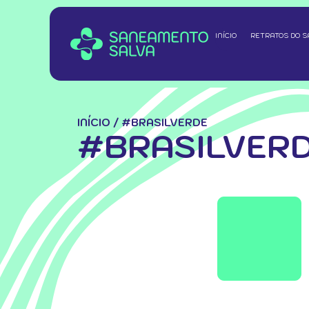
INÍCIO
RETRATOS DO 
INÍCIO
/
#BRASILVERDE
#BRASILVER