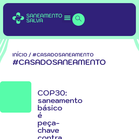
INÍCIO
/
#CASADOSANEAMENTO
#CASADOSANEAMENTO
COP30:
saneamento
básico
é
peça-
chave
contra