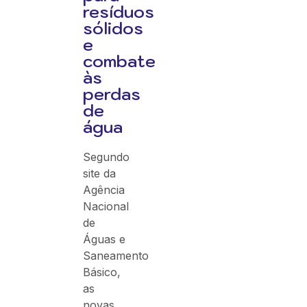
resíduos
sólidos
e
combate
às
perdas
de
água
Segundo
site da
Agência
Nacional
de
Águas e
Saneamento
Básico,
as
novas