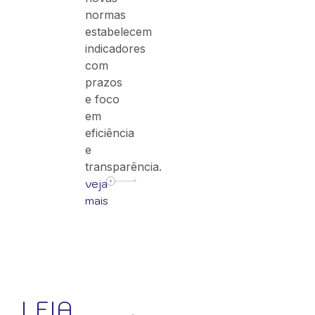
normas
estabelecem
indicadores
com
prazos
e foco
em
eficiência
e
transparência.
veja
mais
LEIA