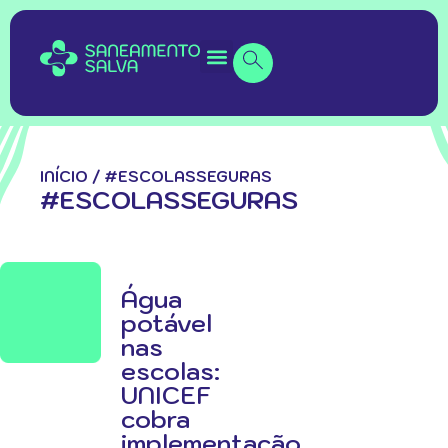
INÍCIO
/
#ESCOLASSEGURAS
#ESCOLASSEGURAS
Água
potável
nas
escolas:
UNICEF
cobra
implementação