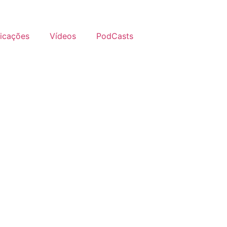
licações
Vídeos
PodCasts