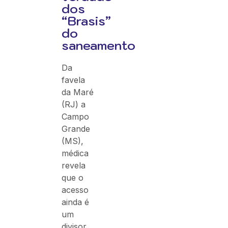
dos
“Brasis”
do
saneamento
Da
favela
da Maré
(RJ) a
Campo
Grande
(MS),
médica
revela
que o
acesso
ainda é
um
divisor