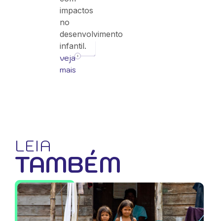
impactos
no
desenvolvimento
infantil.
veja
mais
LEIA
TAMBÉM