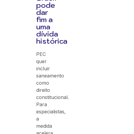
pode
dar
fim a
uma
dívida
histórica
PEC
quer
incluir
saneamento
como
direito
constitucional.
Para
especialistas,
a
medida
acelera