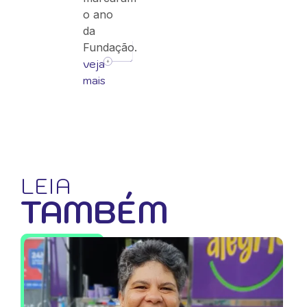
o ano
da
Fundação.
veja
mais
LEIA
TAMBÉM