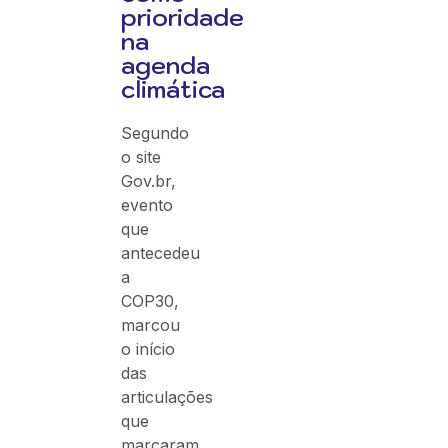
prioridade
na
agenda
climática
Segundo
o site
Gov.br,
evento
que
antecedeu
a
COP30,
marcou
o início
das
articulações
que
marcaram