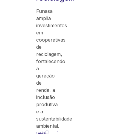
Funasa
amplia
investimentos
em
cooperativas
de
reciclagem,
fortalecendo
a
geração
de
renda, a
inclusão
produtiva
e a
sustentabilidade
ambiental.
veja