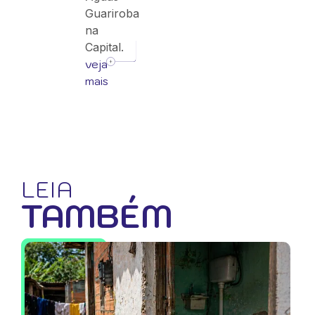
Guariroba
na
Capital.
veja
mais
LEIA
TAMBÉM