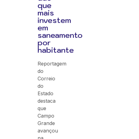
que
mais
investem
em
saneamento
por
habitante
Reportagem
do
Correio
do
Estado
destaca
que
Campo
Grande
avançou
na