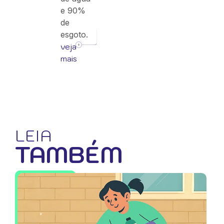
e 90%
de
esgoto.
veja
mais
LEIA
TAMBÉM