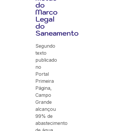
do
Marco
Legal
do
Saneamento
Segundo
texto
publicado
no
Portal
Primeira
Página,
Campo
Grande
alcançou
99% de
abastecimento
de água