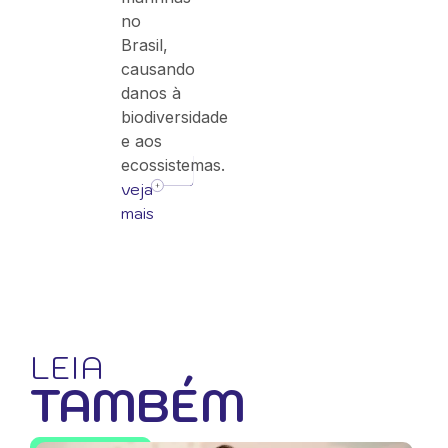
no
Brasil,
causando
danos à
biodiversidade
e aos
ecossistemas.
veja
mais
LEIA
TAMBÉM