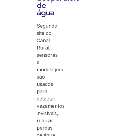
de
água
Segundo
site do
Canal
Rural,
sensores
e
modelagem
são
usados
para
detectar
vazamentos
invisíveis,
reduzir
perdas
de água