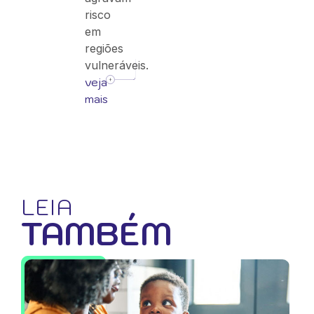
risco
em
regiões
vulneráveis.
veja
mais
LEIA
TAMBÉM