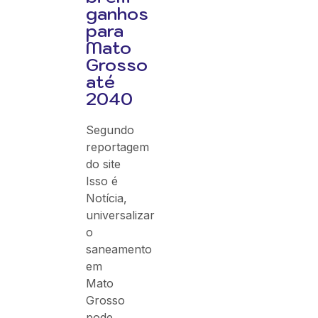
ganhos
para
Mato
Grosso
até
2040
Segundo
reportagem
do site
Isso é
Notícia,
universalizar
o
saneamento
em
Mato
Grosso
pode