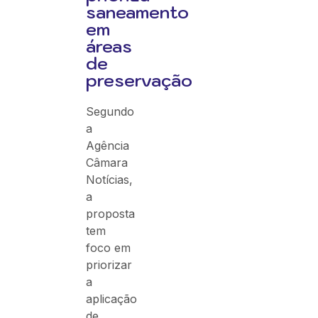
saneamento
em
áreas
de
preservação
Segundo
a
Agência
Câmara
Notícias,
a
proposta
tem
foco em
priorizar
a
aplicação
de