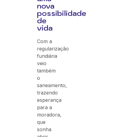
nova
possibilidade
de
vida
Com a
regularização
fundiária
veio
também
o
saneamento,
trazendo
esperança
para a
moradora,
que
sonha
abrir