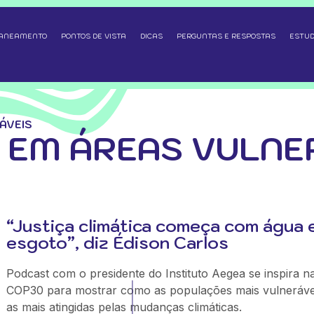
SANEAMENTO
PONTOS DE VISTA
DICAS
PERGUNTAS E RESPOSTAS
ESTUD
ÁVEIS
EM ÁREAS VULNE
“Justiça climática começa com água 
esgoto”, diz Édison Carlos
Podcast com o presidente do Instituto Aegea se inspira n
COP30 para mostrar como as populações mais vulneráve
as mais atingidas pelas mudanças climáticas.