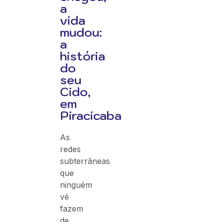
a
vida
mudou:
a
história
do
seu
Cido,
em
Piracicaba
As
redes
subterrâneas
que
ninguém
vê
fazem
de