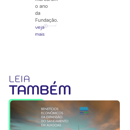
o ano
da
Fundação.
veja
mais
LEIA
TAMBÉM