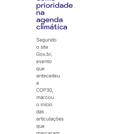
prioridade
na
agenda
climática
Segundo
o site
Gov.br,
evento
que
antecedeu
a
COP30,
marcou
o início
das
articulações
que
marcaram