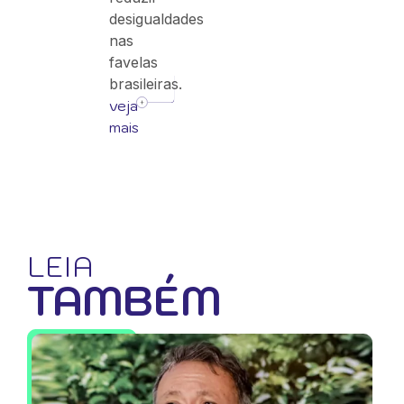
desigualdades
nas
favelas
brasileiras.
veja
mais
LEIA
TAMBÉM