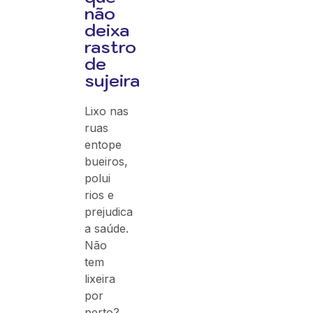
não
deixa
rastro
de
sujeira
Lixo nas
ruas
entope
bueiros,
polui
rios e
prejudica
a saúde.
Não
tem
lixeira
por
perto?