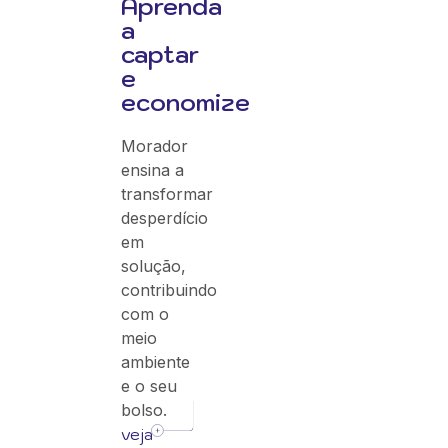
Aprenda
a
captar
e
economize
Morador
ensina a
transformar
desperdício
em
solução,
contribuindo
com o
meio
ambiente
e o seu
bolso.
veja